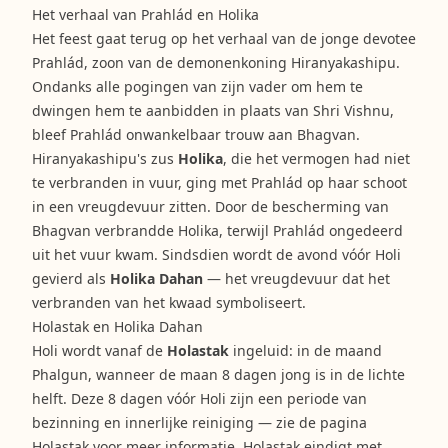
Het verhaal van Prahlád en Holika
Het feest gaat terug op het verhaal van de jonge devotee
Prahlád, zoon van de demonenkoning Hiranyakashipu.
Ondanks alle pogingen van zijn vader om hem te
dwingen hem te aanbidden in plaats van Shri Vishnu,
bleef Prahlád onwankelbaar trouw aan Bhagvan.
Hiranyakashipu's zus
Holika
, die het vermogen had niet
te verbranden in vuur, ging met Prahlád op haar schoot
in een vreugdevuur zitten. Door de bescherming van
Bhagvan verbrandde Holika, terwijl Prahlád ongedeerd
uit het vuur kwam. Sindsdien wordt de avond vóór Holi
gevierd als
Holika Dahan
— het vreugdevuur dat het
verbranden van het kwaad symboliseert.
Holastak en Holika Dahan
Holi wordt vanaf de
Holastak
ingeluid: in de maand
Phalgun, wanneer de maan 8 dagen jong is in de lichte
helft. Deze 8 dagen vóór Holi zijn een periode van
bezinning en innerlijke reiniging — zie de pagina
Holastak
voor meer informatie. Holastak eindigt met