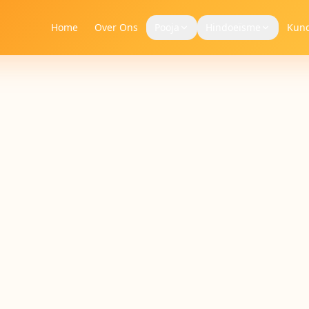
Home
Over Ons
Pooja
Hindoeïsme
Kund